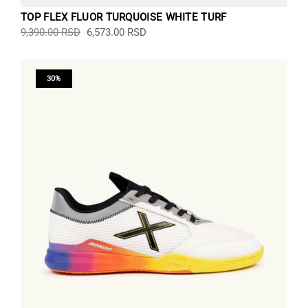
TOP FLEX FLUOR TURQUOISE WHITE TURF
Originalna
Trenutna
Ovaj
9,390.00
RSD
6,573.00
RSD
cena
cena
proizvod
je
je:
ima
bila:
6,573.00 RSD.
više
30%
9,390.00 RSD.
varijanti.
Opcije
mogu
biti
izabrane
na
stranici
proizvoda.