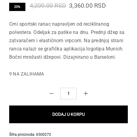
Originalna
Trenutna
4,200.00
RSD
3,360.00
RSD
20%
cena
cena
Crni sportski ranac napravljen od recikliranog
je
je:
poliestera. Odeljak za patike na dnu. Prednji džep sa
bila:
3,360.00 R
zatvaračem i elastičnom vrpcom. Na prednjoj strani
4,200.00 RSD.
ranca nalazi se grafička aplikacija logotipa Munich.
Bočni mrežasti džepovi. Dizajnirano u Barseloni.
9 NA ZALIHAMA
RANAC
MUNICH
RECYCLED
DODAJ U KORPU
BACKPACK
količina
Šifra proizvoda:
6500272