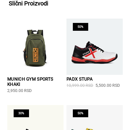
Slični Proizvodi
50%
MUNICH GYM SPORTS
PADX STUPA
KHAKI
Originalna
Tren
10,999.00
RSD
5,500.00
RSD
cena
cena
Ovaj
2,950.00
RSD
je
je:
proizvod
bila:
5,50
ima
10,999.00 RSD.
više
varijanti.
30%
50%
Opcije
mogu
biti