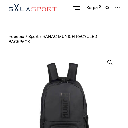
Skip
open
0
to
open
Korpa
sidebar
content
search
S
form
a
l
Početna
/
Sport
/ RANAC MUNICH RECYCLED
a
BACKPACK
S
p
o
r
t