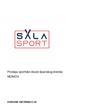
izabrane
izabrane
na
na
stranici
stranici
proizvoda.
proizvoda.
Prodaja sportske obuće španskog brenda
MUNICH
KORISNE INFORMACIJE