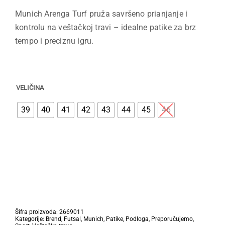
cena
cena
Munich Arenga Turf pruža savršeno prianjanje i
je
je:
kontrolu na veštačkoj travi – idealne patike za brz
bila:
6,195.00 R
tempo i preciznu igru.
8,850.00 RSD.
VELIČINA
39
40
41
42
43
44
45
46
Šifra proizvoda:
2669011
Kategorije:
Brend
,
Futsal
,
Munich
,
Patike
,
Podloga
,
Preporučujemo
,