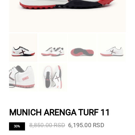
MUNICH ARENGA TURF 11
Originalna
Trenutna
8,850.00
RSD
6,195.00
RSD
30%