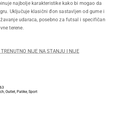
nuje najbolje karakteristike kako bi mogao da
igru. Uključuje klasični đon sastavljen od gume i
ažavanje udaraca, posebno za futsal i specifičan
ivne terene.
TRENUTNO NIJE NA STANJU I NIJE
63
ch
,
Outlet
,
Patike
,
Sport