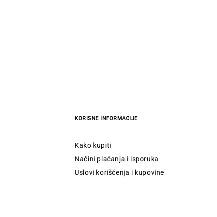
KORISNE INFORMACIJE
Kako kupiti
Načini plaćanja i isporuka
Uslovi korišćenja i kupovine
Reklamacije
Obrazac za odustanak od ugovora