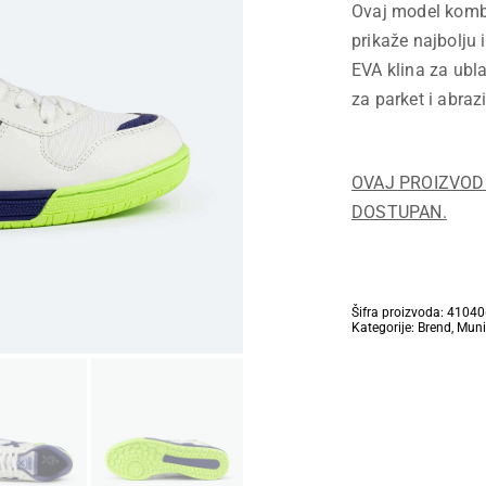
Ovaj model kombi
prikaže najbolju 
EVA klina za ubl
za parket i abraz
OVAJ PROIZVOD 
DOSTUPAN.
Šifra proizvoda:
41040
Kategorije:
Brend
,
Muni