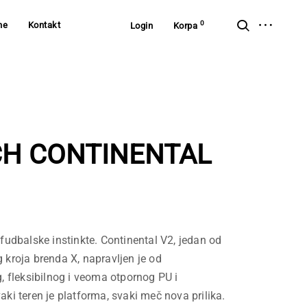
open
open
0
ne
Kontakt
Login
Korpa
sidebar
search
form
H CONTINENTAL
fudbalske instinkte. Continental V2, jedan od
 kroja brenda X, napravljen je od
, fleksibilnog i veoma otpornog PU i
ki teren je platforma, svaki meč nova prilika.