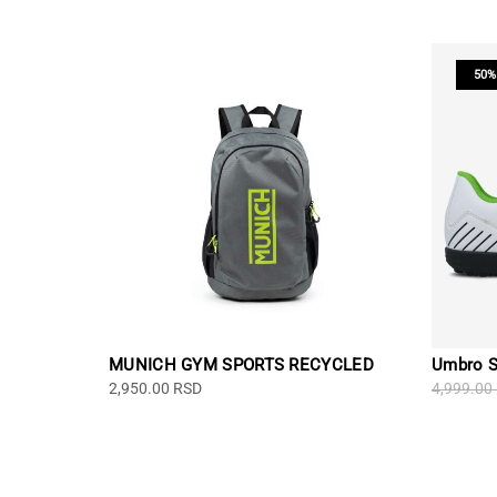
50%
MUNICH GYM SPORTS RECYCLED
Umbro S
2,950.00
RSD
4,999.00
Ovaj
proizvo
ima
više
varijanti