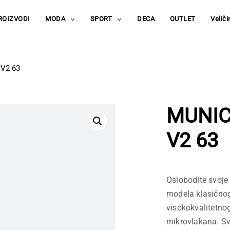
ROIZVODI
MODA
SPORT
DECA
OUTLET
Veliči
toggle
toggle
child
child
menu
menu
V2 63
MUNIC
V2 63
Oslobodite svoje 
modela klasičnog
visokokvalitetnog
mikrovlakana. Sva